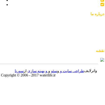
ورود
ثبت نام
درباره ما
آدرس: گلستان، گرگان، جاده گرگان به مشهد، جعفر آبادملک
تلفن: 01732514570-4
فکس: 01732514575
تلفن همراه: 09393710094
ایمیل: info@waterlife.ir
نقشه
واترلایف
طراحی سایت و
و
سئو
و
و بهینه سازی
از
سورنا
Copyright © 2006 - 2017 waterlife.ir