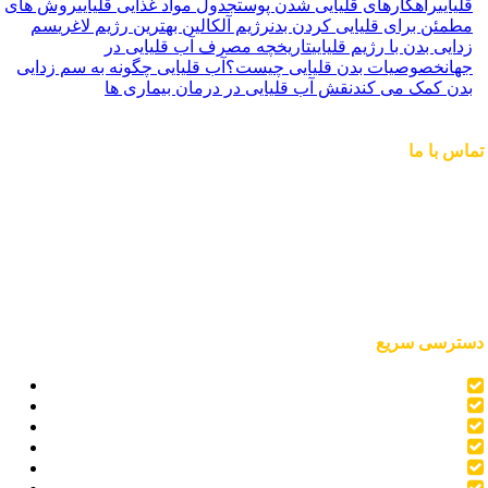
قلیایی
راهکارهای قلیایی شدن پوست
جدول مواد غذایی قلیایی
روش های
مطمئن برای قلیایی کردن بدن
رژیم آلکالین بهترین رژیم لاغری
سم
زدایی بدن با رژیم قلیایی
تاریخچه مصرف آب قلیایی در
جهان
خصوصیات بدن قلیایی چیست؟
آب قلیایی چگونه به سم زدایی
بدن کمک می کند
نقش آب قلیایی در درمان بیماری ها
تماس با ما
شرکت خوش نوشان مشرق زمین، در منطقه خوش آب و هوای
استان گلستان در دامنه کوه های البرز و نزدیک به ارتفاعات شاهکوه
قرار گرفته است. آب مورد نیاز خود را از اعماق سفره های زیر
زمینی تامین می نماید. قرار گرفتن شرکت در چنین منطقه بکر و
کوهپایه ای باعث شده که محصول تولیدی با کیفیت بالا، حداقل
نیترات و بدون نیتریت عرضه شود.
دسترسی سریع
en
پذیرش نمایندگی
آب قلیایی لوکساب
آب آشامیدنی لایف لوکس
خوراک مقالات