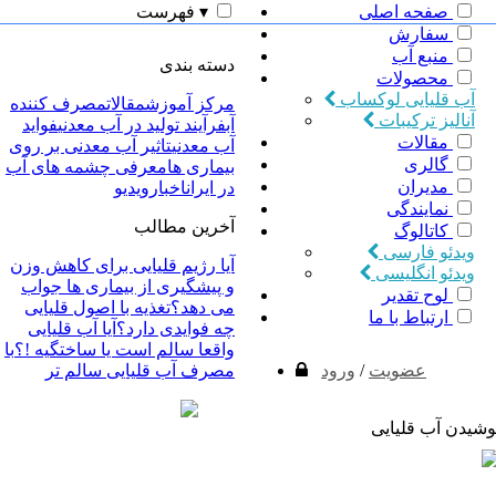
صفحه اصلی
▾
فهرست
سفارش
منبع آب
دسته بندی
محصولات
آب قلیایی لوکساب
مرکز آموزش
مقالات
مصرف کننده
آنالیز ترکیبات
آب
فرآیند تولید در آب معدنی
فواید
مقالات
آب معدنی
تاثیر آب معدنی بر روی
گالری
بیماری ها
معرفی چشمه های آب
مدیران
در ایران
اخبار
ویدیو
نمایندگی
آخرین مطالب
کاتالوگ
ویدئو فارسی
آیا رژیم قلیایی برای کاهش وزن
ویدئو انگلیسی
و پیشگیری از بیماری ها جواب
لوح تقدیر
می دهد؟
تغذیه با اصول قلیایی
ارتباط با ما
چه فوایدی دارد؟
آیا آب قلیایی
واقعا سالم است یا ساختگیه !؟
با
عضویت
/
ورود
مصرف آب قلیایی سالم تر
وشیدن آب قلیایی