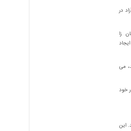
اد در
ن زا
یجاد
د، می
ر خود
. این