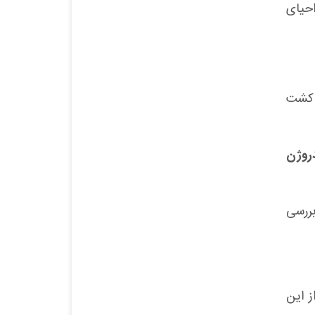
احیای
در کشت
دروژن
بررسی
ز این