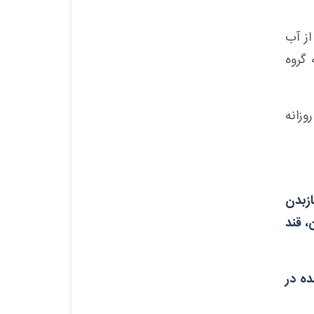
ه از آب
 گروه
وزانه
زبدن
، قند
ده در