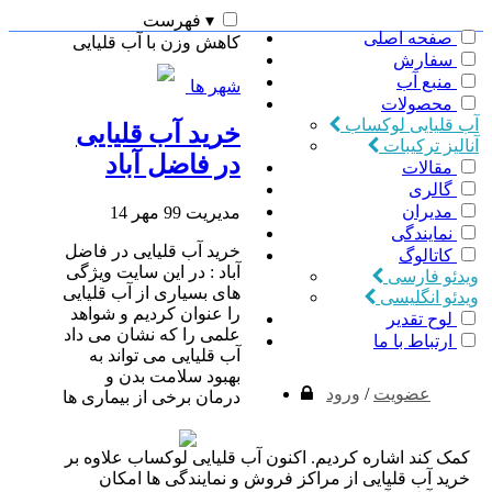
▾
فهرست
صفحه اصلی
کاهش وزن با آب قلیایی
سفارش
منبع آب
شهر ها
محصولات
آب قلیایی لوکساب
خرید آب قلیایی
آنالیز ترکیبات
در فاضل آباد
مقالات
گالری
مدیران
مدیریت
99 مهر 14
نمایندگی
خرید آب قلیایی در فاضل
کاتالوگ
آباد : در این سایت ویژگی
ویدئو فارسی
های بسیاری از آب قلیایی
ویدئو انگلیسی
را عنوان کردیم و شواهد
لوح تقدیر
علمی را که نشان می داد
ارتباط با ما
آب قلیایی می تواند به
بهبود سلامت بدن و
عضویت
/
ورود
درمان برخی از بیماری ها
کمک کند اشاره کردیم. اکنون آب قلیایی لوکساب علاوه بر
خرید آب قلیایی از مراکز فروش و نمایندگی ها امکان