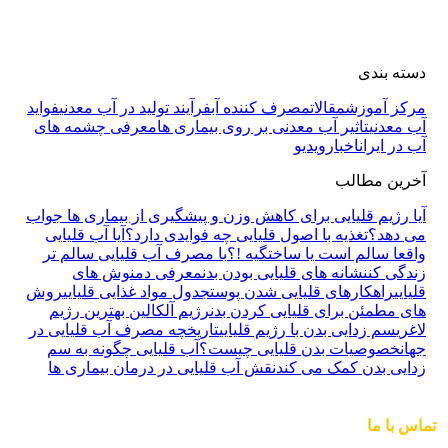
دسته بندی
مرکز آموزش
مقالات
مصرف کننده آب
فرآیند تولید در آب معدنی
فواید
آب معدنی
تاثیر آب معدنی بر روی بیماری ها
معرفی چشمه های
آب در ایران
اخبار
ویدیو
آخرین مطالب
آیا رژیم قلیایی برای کاهش وزن و پیشگیری از بیماری ها جواب
می دهد؟
تغذیه با اصول قلیایی چه فوایدی دارد؟
آیا آب قلیایی
واقعا سالم است یا ساختگیه !؟
با مصرف آب قلیایی سالم تر
زندگی کن
نشانه های قلیایی بودن بدن
معرفی دمنوش های
قلیایی
راهکارهای قلیایی شدن پوست
جدول مواد غذایی قلیایی
روش
های مطمئن برای قلیایی کردن بدن
رژیم آلکالین بهترین رژیم
لاغری
سم زدایی بدن با رژیم قلیایی
تاریخچه مصرف آب قلیایی در
جهان
خصوصیات بدن قلیایی چیست؟
آب قلیایی چگونه به سم
زدایی بدن کمک می کند
نقش آب قلیایی در درمان بیماری ها
تماس با ما